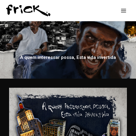
Ir
Mai
para
o
Men
conteúdo
A quem interessar possa, Esta vida invertida