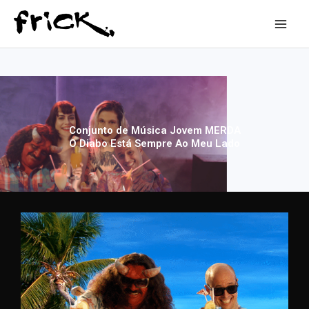
Ir
Mai
para
o
Men
conteúdo
Conjunto de Música Jovem MERDA
O Diabo Está Sempre Ao Meu Lado